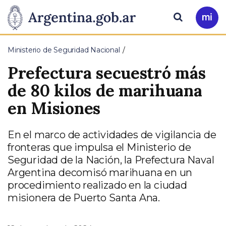
Pasar al contenido principal
Presidencia
Buscar
Ir
a
de
Mi
Ministerio de Seguridad Nacional
Arg
la
Prefectura secuestró más
Nación
de 80 kilos de marihuana
en Misiones
En el marco de actividades de vigilancia de
fronteras que impulsa el Ministerio de
Seguridad de la Nación, la Prefectura Naval
Argentina decomisó marihuana en un
procedimiento realizado en la ciudad
misionera de Puerto Santa Ana.