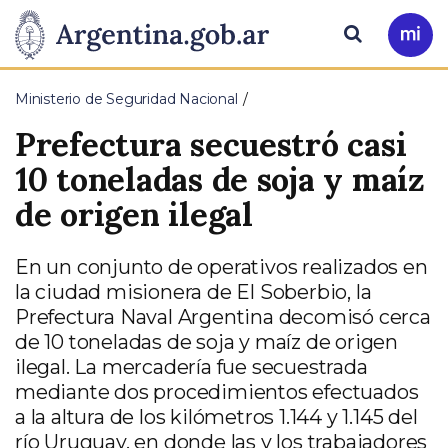
Pasar al contenido principal
Presidencia
Buscar
Ir
a
de
Mi
Ministerio de Seguridad Nacional
Arg
la
Prefectura secuestró casi
Nación
10 toneladas de soja y maíz
de origen ilegal
En un conjunto de operativos realizados en
la ciudad misionera de El Soberbio, la
Prefectura Naval Argentina decomisó cerca
de 10 toneladas de soja y maíz de origen
ilegal. La mercadería fue secuestrada
mediante dos procedimientos efectuados
a la altura de los kilómetros 1.144 y 1.145 del
río Uruguay, en donde las y los trabajadores