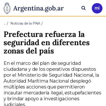
Pasar al contenido principal
Presidencia
Buscar
Ir
a
de
Mi
…
Noticias de la PNA
Arg
la
Prefectura refuerza la
Nación
seguridad en diferentes
zonas del país
En el marco del plan de seguridad
ciudadana y de los operativos dispuestos
por el Ministerio de Seguridad Nacional, la
Autoridad Marítima Nacional desplegó
múltiples acciones que permitieron
incautar mercadería ilegal, estupefacientes
y brindar apoyo a investigaciones
judiciales.