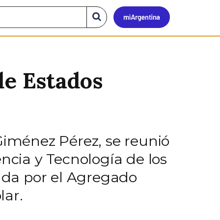
Mi
Buscar
en
el
Argen
sitio
de Estados
Giménez Pérez, se reunió
ncia y Tecnología de los
ada por el Agregado
lar.