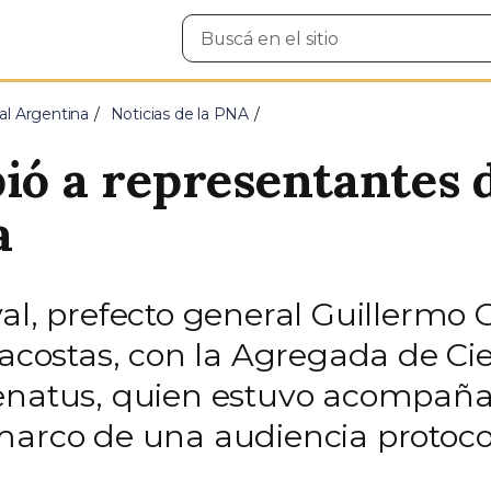
Buscar
en
el
sitio
al Argentina
Noticias de la PNA
bió a representantes 
a
val, prefecto general Guillermo 
dacostas, con la Agregada de Cie
Senatus, quien estuvo acompañ
marco de una audiencia protoco