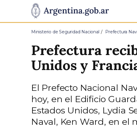
Pasar al contenido principal
Presidencia
de
Ministerio de Seguridad Nacional
Prefectura Nav
la
Prefectura reci
Nación
Unidos y Franci
El Prefecto Nacional Na
hoy, en el Edificio Guar
Estados Unidos, Lydia 
Naval, Ken Ward, en el 