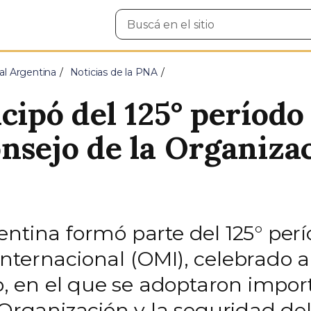
Buscar
en
el
sitio
al Argentina
Noticias de la PNA
cipó del 125° período
onsejo de la Organiz
ntina formó parte del 125° perí
ternacional (OMI), celebrado a 
do, en el que se adoptaron impor
 Organización y la seguridad de