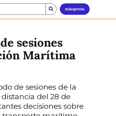
Mi
Buscar
en
el
Argen
sitio
 de sesiones
ación Marítima
odo de sesiones de la
distancia del 28 de
tantes decisiones sobre
l transporte marítimo