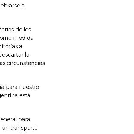
lebrarse a
orías de los
, como medida
itorías a
descartar la
las circunstancias
ia para nuestro
gentina está
General para
 un transporte