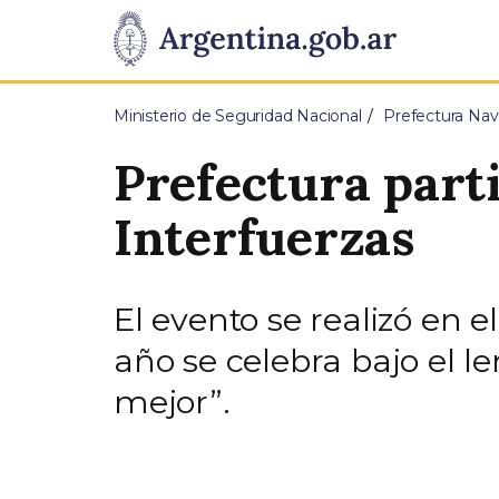
Pasar al contenido principal
Presidencia
de
Ministerio de Seguridad Nacional
Prefectura Nav
la
Prefectura part
Nación
Interfuerzas
El evento se realizó en 
año se celebra bajo el 
mejor”.