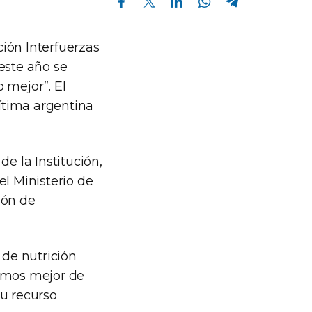
ión Interfuerzas
este año se
 mejor”. El
rítima argentina
e la Institución,
el Ministerio de
ión de
 de nutrición
temos mejor de
su recurso