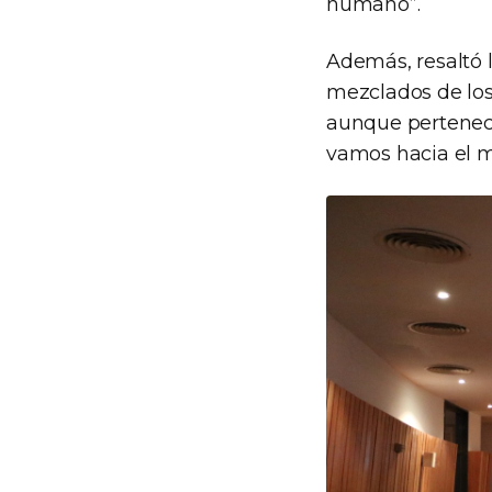
humano”.
Además, resaltó l
mezclados de lo
aunque pertenece
vamos hacia el m