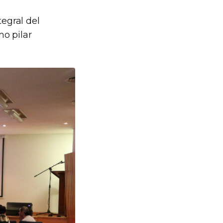
tegral del
o pilar