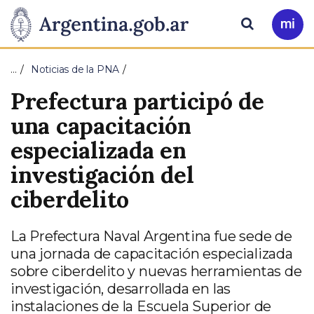
Pasar al contenido principal
Presidencia
Buscar
Ir
a
de
Mi
…
Noticias de la PNA
Arg
la
Prefectura participó de
Nación
una capacitación
especializada en
investigación del
ciberdelito
La Prefectura Naval Argentina fue sede de
una jornada de capacitación especializada
sobre ciberdelito y nuevas herramientas de
investigación, desarrollada en las
instalaciones de la Escuela Superior de