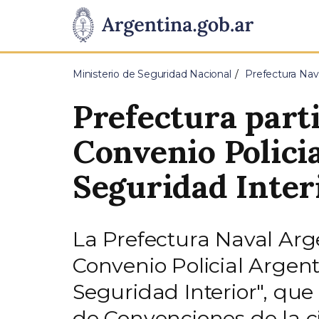
Pasar al contenido principal
Presidencia
de
Ministerio de Seguridad Nacional
Prefectura Nav
la
Prefectura parti
Nación
Convenio Polici
Seguridad Inter
La Prefectura Naval Arge
Convenio Policial Argent
Seguridad Interior", que 
de Convenciones de la ci