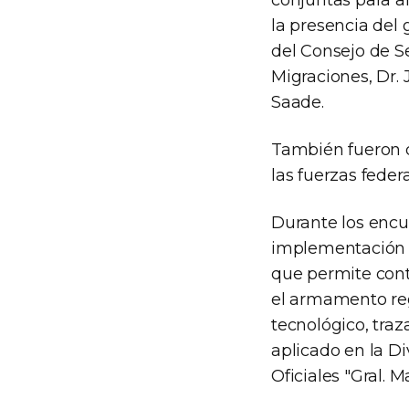
conjuntas para a
la presencia del 
del Consejo de Se
Migraciones, Dr. 
Saade.
También fueron d
las fuerzas federa
Durante los encu
implementación d
que permite cont
el armamento reg
tecnológico, traz
aplicado en la Di
Oficiales "Gral. M