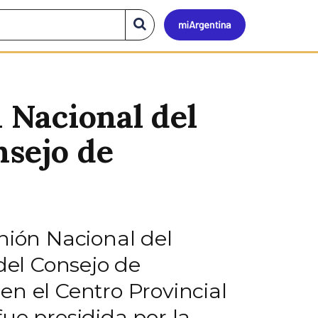
Mi
Buscar
en
el
Argen
sitio
n Nacional del
nsejo de
nión Nacional del
del Consejo de
 en el Centro Provincial
ue presidida por la