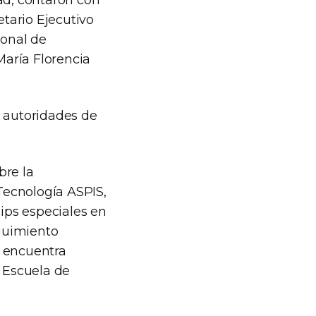
ad, contaron con
etario Ejecutivo
ional de
María Florencia
y autoridades de
bre la
Tecnología ASPIS,
ips especiales en
guimiento
e encuentra
a Escuela de