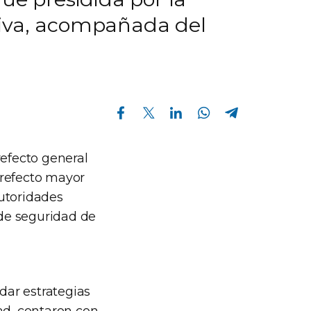
liva, acompañada del
Compartir en Facebook
Compartir en Twitter
Compartir en Linkedin
Compartir en Whatsapp
Compartir en Telegram
refecto general
 prefecto mayor
autoridades
 de seguridad de
dar estrategias