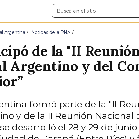
Buscar
en
el
sitio
al Argentina
Noticias de la PNA
cipó de la "II Reunió
al Argentino y del Co
ior”
ntina formó parte de la "II Reu
ino y de la II Reunión Nacional 
se desarrolló el 28 y 29 de junio
udad de Paraná (Entre Ríos) y f