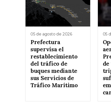
05 de agosto de 2026
05 
Prefectura
Op
supervisa el
ae
restablecimiento
Pr
del tráfico de
de
buques mediante
tr
sus Servicios de
su
Tráfico Marítimo
em
ca