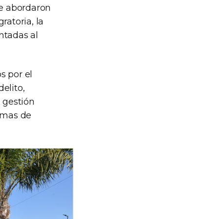
se abordaron
ratoria, la
entadas al
s por el
elito,
, gestión
temas de