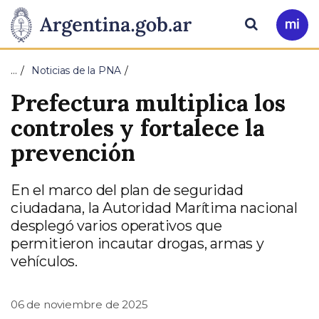
Pasar al contenido principal
Presidencia
Buscar
Ir
a
de
Mi
…
Noticias de la PNA
Arg
la
Prefectura multiplica los
Nación
controles y fortalece la
prevención
En el marco del plan de seguridad
ciudadana, la Autoridad Marítima nacional
desplegó varios operativos que
permitieron incautar drogas, armas y
vehículos.
06 de noviembre de 2025