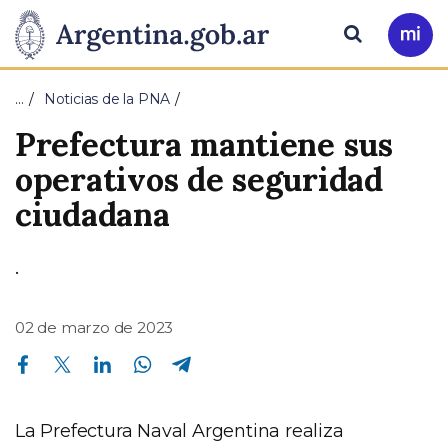
Pasar al contenido principal
Presidencia
Buscar
Ir
a
de
Mi
…
Noticias de la PNA
Arg
la
Prefectura mantiene sus
Nación
operativos de seguridad
ciudadana
.
02 de marzo de 2023
Compartir en Facebook
Compartir en Twitter
Compartir en Linkedin
Compartir en Whatsapp
Compartir en Telegram
La Prefectura Naval Argentina realiza