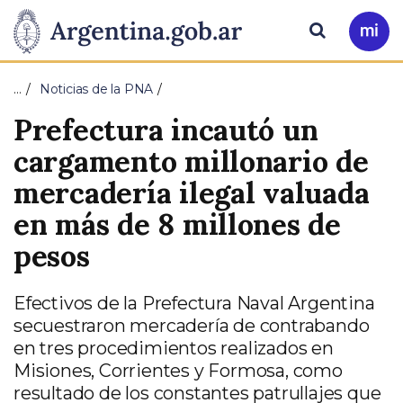
Pasar al contenido principal
Presidencia
Buscar
Ir
a
de
Mi
…
Noticias de la PNA
Arg
la
Prefectura incautó un
Nación
cargamento millonario de
mercadería ilegal valuada
en más de 8 millones de
pesos
Efectivos de la Prefectura Naval Argentina
secuestraron mercadería de contrabando
en tres procedimientos realizados en
Misiones, Corrientes y Formosa, como
resultado de los constantes patrullajes que