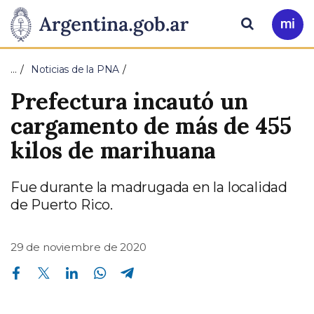
Pasar al contenido principal
Presidencia
Buscar
Ir
a
de
Mi
…
Noticias de la PNA
Arg
la
Prefectura incautó un
Nación
cargamento de más de 455
kilos de marihuana
Fue durante la madrugada en la localidad
de Puerto Rico.
29 de noviembre de 2020
Compartir en Facebook
Compartir en Twitter
Compartir en Linkedin
Compartir en Whatsapp
Compartir en Telegram