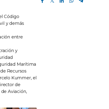
el Código
ivil y demás
ación entre
ración y
guridad
eguridad Marítima
l de Recursos
arcelo Kummer, el
irector de
o de Aviación,