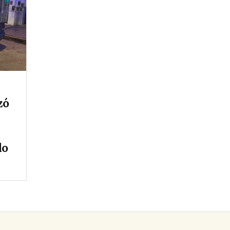
zó
do