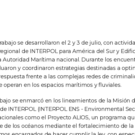
rabajo se desarrollaron el 2 y 3 de julio, con activid
 Regional de INTERPOL para América del Sur y Edifi
la Autoridad Marítima nacional. Durante los encuen
luaron y coordinaron estrategias destinadas a opti
spuesta frente a las complejas redes de criminal
 operan en los espacios marítimos y fluviales.
bajo se enmarcó en los lineamientos de la Misión 
de INTERPOL (INTERPOL ENS - Environmental Secur
rnacionales como el Proyecto ALIOS, un programa q
le de los océanos mediante el fortalecimiento de l
mos encargados de hacer cumplir la ley, con especi