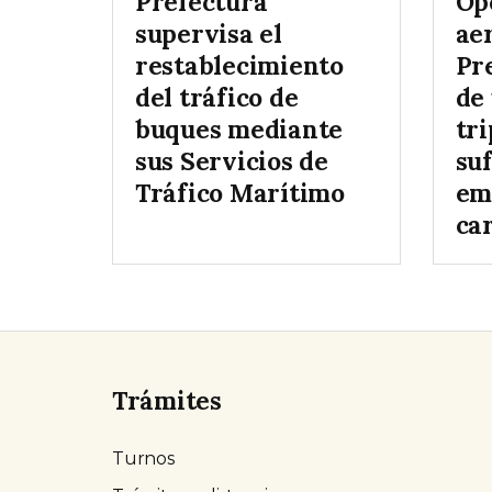
Prefectura
Op
supervisa el
ae
restablecimiento
Pr
del tráfico de
de
buques mediante
tr
sus Servicios de
su
Tráfico Marítimo
em
ca
Trámites
Turnos