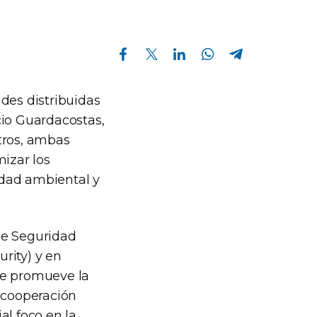
Compartir en Facebook
Compartir en Twitter
Compartir en Linkedin
Compartir en Whatsapp
Compartir en Telegram
ades distribuidas
cio Guardacostas,
tros, ambas
mizar los
idad ambiental y
de Seguridad
ity) y en
ue promueve la
a cooperación
al foco en la