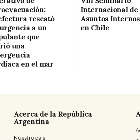
erativo de
VIII Seminario
roevacuación:
Internacional de
efectura rescató
Asuntos Internos
 urgencia a un
en Chile
ipulante que
frió una
ergencia
rdíaca en el mar
Acerca de la República
A
Argentina
A
Nuestro país