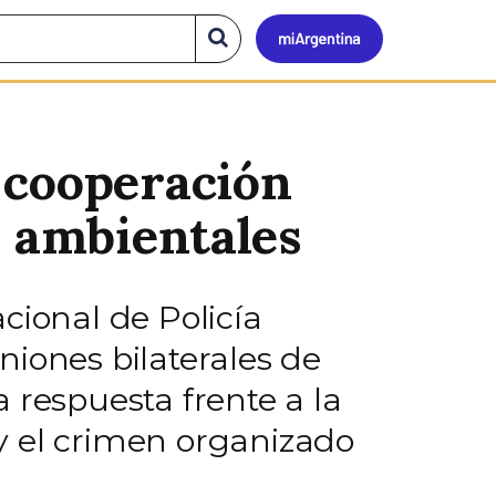
Mi
Buscar
en
el
Argen
sitio
 cooperación
y ambientales
cional de Policía
niones bilaterales de
a respuesta frente a la
y el crimen organizado