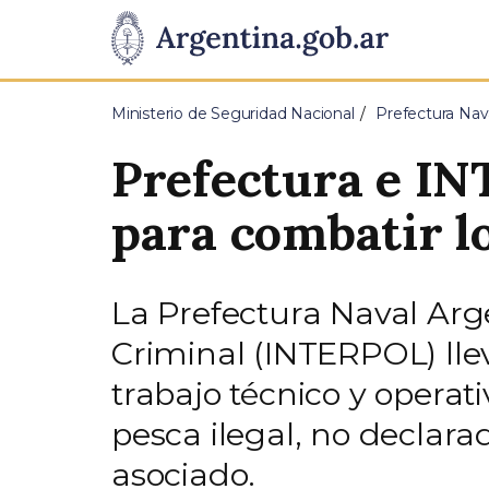
Pasar al contenido principal
Presidencia
de
Ministerio de Seguridad Nacional
Prefectura Nav
la
Prefectura e IN
Nación
para combatir l
La Prefectura Naval Arge
Criminal (INTERPOL) lle
trabajo técnico y operati
pesca ilegal, no declar
asociado.