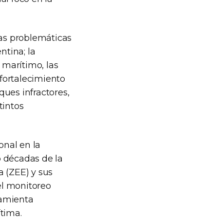
las problemáticas
ntina; la
 marítimo, las
 fortalecimiento
ues infractores,
tintos
onal en la
o décadas de la
a (ZEE) y sus
el monitoreo
ramienta
tima.