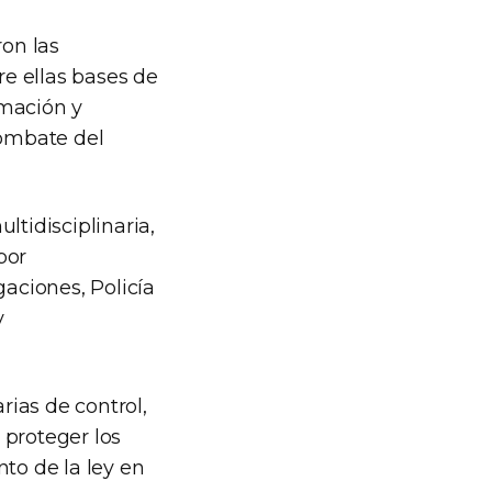
ron las
e ellas bases de
rmación y
combate del
ltidisciplinaria,
por
gaciones, Policía
y
rias de control,
a proteger los
to de la ley en