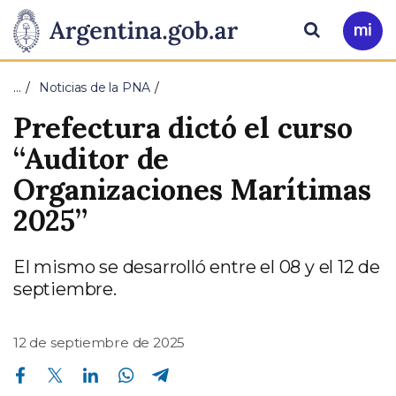
Pasar al contenido principal
Presidencia
Buscar
Ir
a
de
Mi
…
Noticias de la PNA
Arg
la
Prefectura dictó el curso
Nación
“Auditor de
Organizaciones Marítimas
2025”
El mismo se desarrolló entre el 08 y el 12 de
septiembre.
12 de septiembre de 2025
Compartir en Facebook
Compartir en Twitter
Compartir en Linkedin
Compartir en Whatsapp
Compartir en Telegram