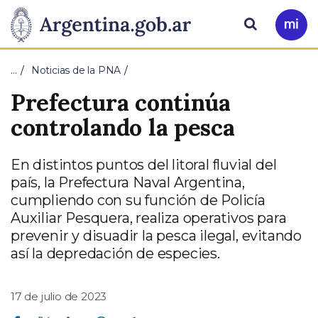
Pasar al contenido principal
Presidencia
Buscar
Ir
a
de
Mi
…
Noticias de la PNA
Arg
la
Prefectura continúa
Nación
controlando la pesca
En distintos puntos del litoral fluvial del
país, la Prefectura Naval Argentina,
cumpliendo con su función de Policía
Auxiliar Pesquera, realiza operativos para
prevenir y disuadir la pesca ilegal, evitando
así la depredación de especies.
17 de julio de 2023
Compartir en Facebook
Compartir en Twitter
Compartir en Linkedin
Compartir en Whatsapp
Compartir en Telegram