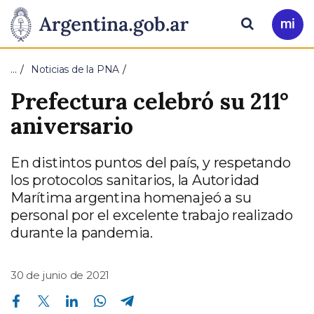
Pasar al contenido principal
Presidencia
Buscar
Ir
a
de
Mi
…
Noticias de la PNA
Arg
la
Prefectura celebró su 211°
Nación
aniversario
En distintos puntos del país, y respetando
los protocolos sanitarios, la Autoridad
Marítima argentina homenajeó a su
personal por el excelente trabajo realizado
durante la pandemia.
30 de junio de 2021
Compartir en Facebook
Compartir en Twitter
Compartir en Linkedin
Compartir en Whatsapp
Compartir en Telegram