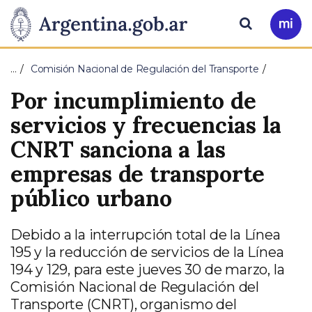
Pasar al contenido principal
Presidencia
Buscar
Ir
a
de
Mi
…
Comisión Nacional de Regulación del Transporte
Arg
la
Por incumplimiento de
Nación
servicios y frecuencias la
CNRT sanciona a las
empresas de transporte
público urbano
Debido a la interrupción total de la Línea
195 y la reducción de servicios de la Línea
194 y 129, para este jueves 30 de marzo, la
Comisión Nacional de Regulación del
Transporte (CNRT), organismo del