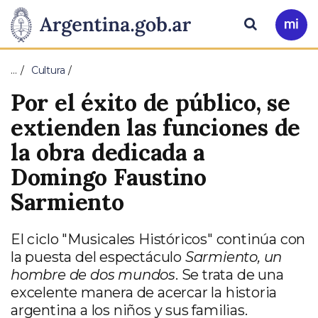
Pasar al contenido principal
Presidencia
Buscar
Ir
a
de
Mi
…
Cultura
Arg
la
Por el éxito de público, se
Nación
extienden las funciones de
la obra dedicada a
Domingo Faustino
Sarmiento
El ciclo "Musicales Históricos" continúa con
la puesta del espectáculo
Sarmiento, un
hombre de dos mundos
. Se trata de una
excelente manera de acercar la historia
argentina a los niños y sus familias.