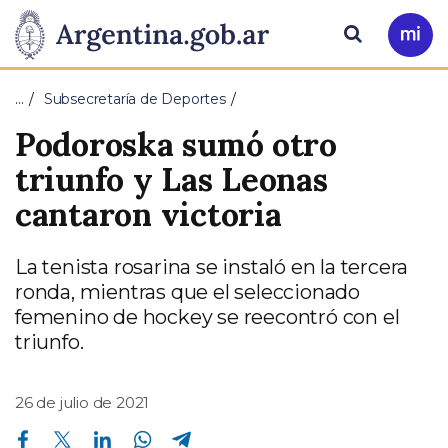
Pasar al contenido principal
Presidencia
Buscar
Ir
a
de
Mi
…
Subsecretaría de Deportes
Arg
la
Podoroska sumó otro
Nación
triunfo y Las Leonas
cantaron victoria
La tenista rosarina se instaló en la tercera
ronda, mientras que el seleccionado
femenino de hockey se reecontró con el
triunfo.
26 de julio de 2021
Compartir en Facebook
Compartir en Twitter
Compartir en Linkedin
Compartir en Whatsapp
Compartir en Telegram