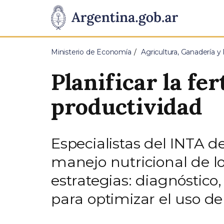
Pasar al contenido principal
Presidencia
de
Ministerio de Economía
Agricultura, Ganadería y
la
Planificar la fe
Nación
productividad
Especialistas del INTA d
manejo nutricional de l
estrategias: diagnóstico
para optimizar el uso de