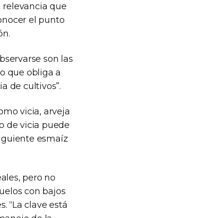
a relevancia que
conocer el punto
ón.
observarse son las
lo que obliga a
a de cultivos”.
omo vicia, arveja
vo de vicia puede
siguiente esmaíz
ales, pero no
suelos con bajos
. “La clave está