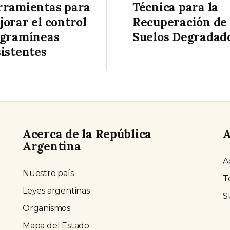
rramientas para
Técnica para la
jorar el control
Recuperación de
 gramíneas
Suelos Degradad
sistentes
Acerca de la República
A
Argentina
A
Nuestro país
T
Leyes argentinas
S
Organismos
Mapa del Estado