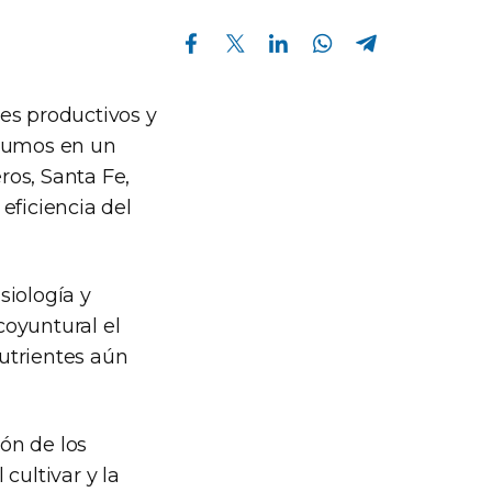
Compartir en Facebook
Compartir en Twitter
Compartir en Linkedin
Compartir en Whatsapp
Compartir en Telegram
les productivos y
nsumos en un
ros, Santa Fe,
eficiencia del
siología y
coyuntural el
nutrientes aún
ón de los
 cultivar y la