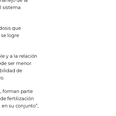
manejo de la
el sistema
 dosis que
se logre
le y a la relación
ede ser menor.
ibilidad de
o.
a, forman parte
de fertilización
a en su conjunto”,