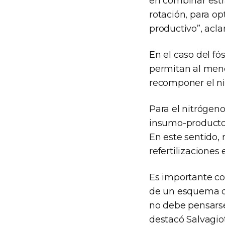
en combinar estr
rotación, para op
productivo”, aclar
En el caso del fós
permitan al meno
recomponer el niv
Para el nitrógeno,
insumo-producto
En este sentido, 
refertilizaciones 
Es importante con
de un esquema de 
no debe pensarse 
destacó Salvagiot