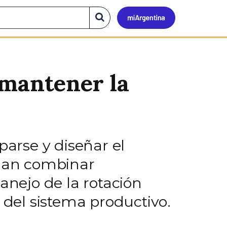
Mi
Buscar
en
el
Argen
sitio
a mantener la
parse y diseñar el
ndan combinar
anejo de la rotación
 del sistema productivo.