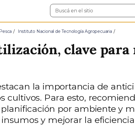
Buscar
en
el
sitio
 Pesca
Instituto Nacional de Tecnología Agropecuaria
rtilización, clave par
estacan la importancia de antici
os cultivos. Para esto, recomie
, planificación por ambiente y m
 insumos y mejorar la eficiencia