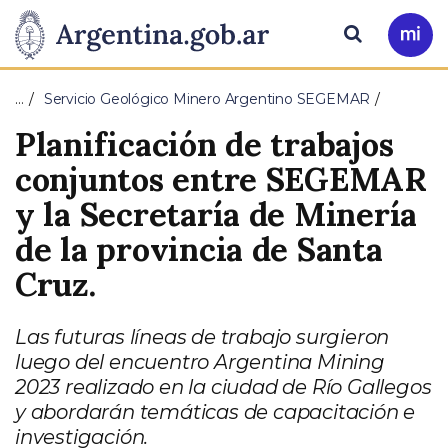
Pasar al contenido principal
Presidencia
Buscar
Ir
a
de
Mi
…
Servicio Geológico Minero Argentino SEGEMAR
Arg
la
Planificación de trabajos
Nación
conjuntos entre SEGEMAR
y la Secretaría de Minería
de la provincia de Santa
Cruz.
Las futuras líneas de trabajo surgieron
luego del encuentro Argentina Mining
2023 realizado en la ciudad de Río Gallegos
y abordarán temáticas de capacitación e
investigación.