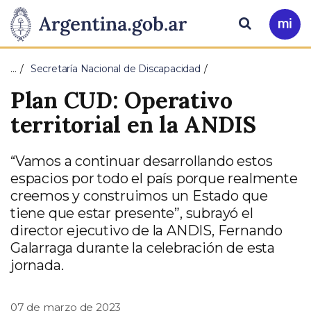
Pasar al contenido principal
Presidencia
Buscar
Ir
a
de
Mi
…
Secretaría Nacional de Discapacidad
Arg
la
Plan CUD: Operativo
Nación
territorial en la ANDIS
“Vamos a continuar desarrollando estos
espacios por todo el país porque realmente
creemos y construimos un Estado que
tiene que estar presente”, subrayó el
director ejecutivo de la ANDIS, Fernando
Galarraga durante la celebración de esta
jornada.
07 de marzo de 2023