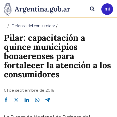
Pasar al contenido principal
Presidencia
Buscar
Ir
a
de
Mi
…
Defensa del consumidor
Arg
la
Pilar: capacitación a
Nación
quince municipios
bonaerenses para
fortalecer la atención a los
consumidores
01 de septiembre de 2016
Compartir en Facebook
Compartir en Twitter
Compartir en Linkedin
Compartir en Whatsapp
Compartir en Telegram