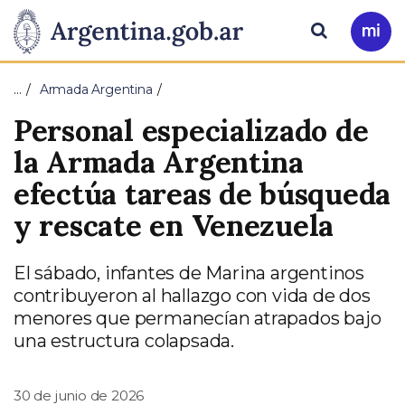
Pasar al contenido principal
Presidencia
Buscar
Ir
a
de
Mi
…
Armada Argentina
Arg
la
Personal especializado de
Nación
la Armada Argentina
efectúa tareas de búsqueda
y rescate en Venezuela
El sábado, infantes de Marina argentinos
contribuyeron al hallazgo con vida de dos
menores que permanecían atrapados bajo
una estructura colapsada.
30 de junio de 2026