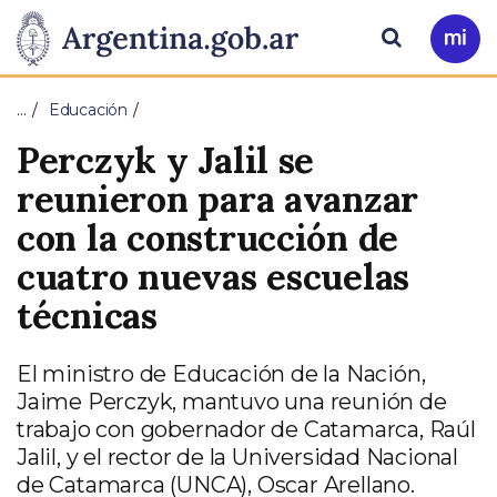
Pasar al contenido principal
Presidencia
Buscar
Ir
a
de
Mi
…
Educación
Arg
la
Perczyk y Jalil se
Nación
reunieron para avanzar
con la construcción de
cuatro nuevas escuelas
técnicas
El ministro de Educación de la Nación,
Jaime Perczyk, mantuvo una reunión de
trabajo con gobernador de Catamarca, Raúl
Jalil, y el rector de la Universidad Nacional
de Catamarca (UNCA), Oscar Arellano.