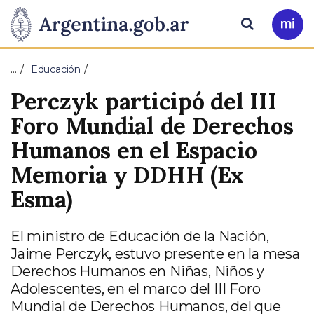
Pasar al contenido principal
Presidencia
Buscar
Ir
a
de
Mi
…
Educación
Arg
la
Perczyk participó del III
Nación
Foro Mundial de Derechos
Humanos en el Espacio
Memoria y DDHH (Ex
Esma)
El ministro de Educación de la Nación,
Jaime Perczyk, estuvo presente en la mesa
Derechos Humanos en Niñas, Niños y
Adolescentes, en el marco del III Foro
Mundial de Derechos Humanos, del que