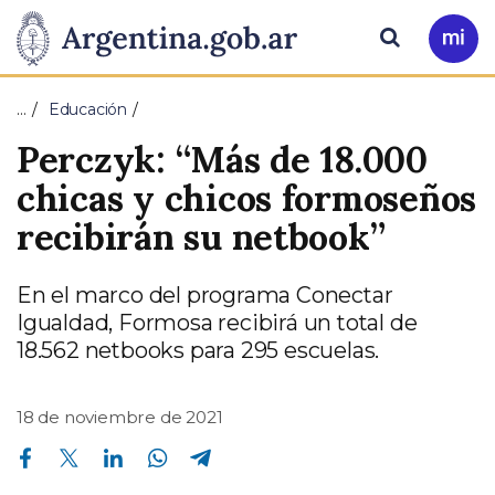
Pasar al contenido principal
Presidencia
Buscar
Ir
a
de
Mi
…
Educación
Arg
la
Perczyk: “Más de 18.000
Nación
chicas y chicos formoseños
recibirán su netbook”
En el marco del programa Conectar
Igualdad, Formosa recibirá un total de
18.562 netbooks para 295 escuelas.
18 de noviembre de 2021
Compartir en Facebook
Compartir en Twitter
Compartir en Linkedin
Compartir en Whatsapp
Compartir en Telegram