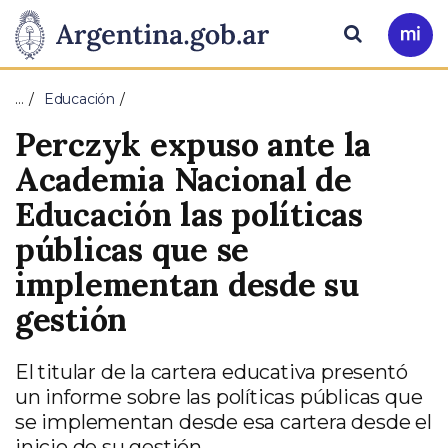
Pasar al contenido principal
Presidencia
Buscar
Ir
a
de
Mi
…
Educación
Arg
la
Perczyk expuso ante la
Nación
Academia Nacional de
Educación las políticas
públicas que se
implementan desde su
gestión
El titular de la cartera educativa presentó
un informe sobre las políticas públicas que
se implementan desde esa cartera desde el
inicio de su gestión