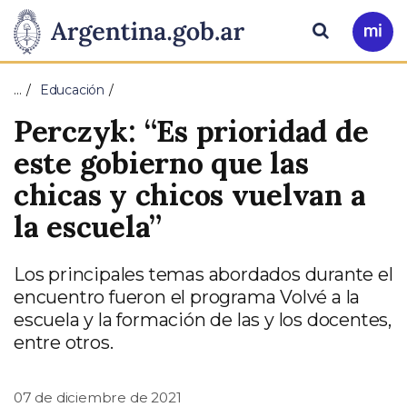
Pasar al contenido principal
Presidencia
Buscar
Ir
a
de
Mi
…
Educación
Arg
la
Perczyk: “Es prioridad de
Nación
este gobierno que las
chicas y chicos vuelvan a
la escuela”
Los principales temas abordados durante el
encuentro fueron el programa Volvé a la
escuela y la formación de las y los docentes,
entre otros.
07 de diciembre de 2021