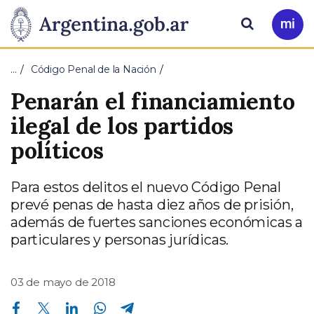
Pasar al contenido principal
Presidencia
Buscar
Ir
a
de
Mi
…
Código Penal de la Nación
Arg
la
Penarán el financiamiento
Nación
ilegal de los partidos
políticos
Para estos delitos el nuevo Código Penal
prevé penas de hasta diez años de prisión,
además de fuertes sanciones económicas a
particulares y personas jurídicas.
03 de mayo de 2018
Compartir en Facebook
Compartir en Twitter
Compartir en Linkedin
Compartir en Whatsapp
Compartir en Telegram