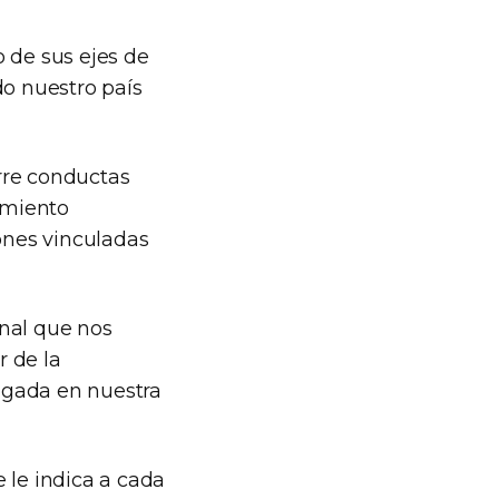
 de sus ejes de
do nuestro país
rre conductas
damiento
iones vinculadas
onal que nos
r de la
igada en nuestra
 le indica a cada