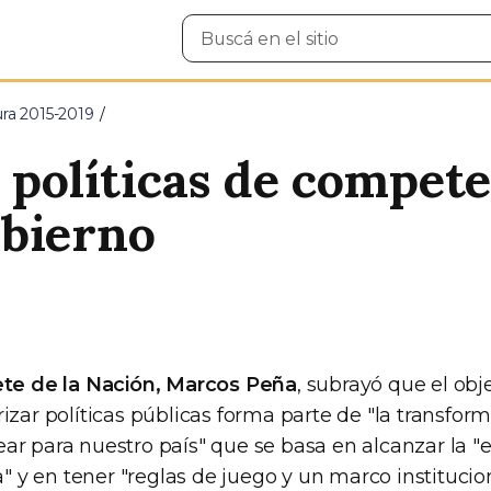
Buscar
en
el
sitio
ura 2015-2019
s políticas de compet
obierno
ete de la Nación, Marcos Peña
, subrayó que el obj
izar políticas públicas forma parte de "la transfor
ar para nuestro país" que se basa en alcanzar la "e
y en tener "reglas de juego y un marco institucion