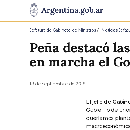
Pasar al contenido principal
Presidencia
de
Jefatura de Gabinete de Ministros
Noticias Jefat
la
Peña destacó la
Nación
en marcha el G
18 de septiembre de 2018
El
jefe de Gabin
Gobierno de prior
queríamos plante
macroeconómica" 