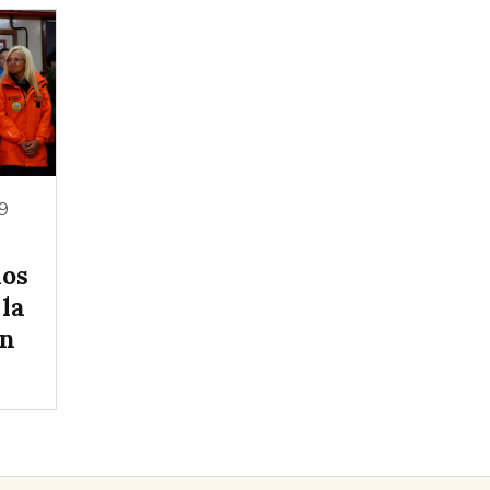
9
ños
 la
en