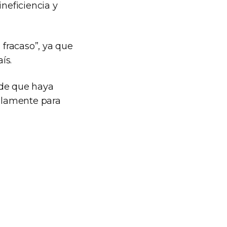
neficiencia y
 fracaso”, ya que
ís.
 de que haya
solamente para