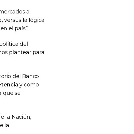
s mercados a
, versus la lógica
n el país”.
olítica del
mos plantear para
torio del Banco
etencia
y como
a que se
e la Nación,
e la