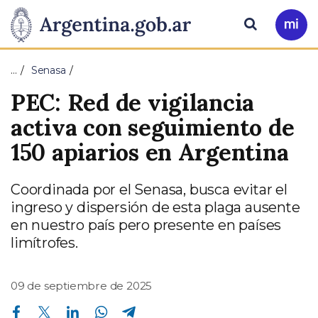
Pasar al contenido principal
Presidencia
Buscar
Ir
a
de
Mi
…
Senasa
Arg
la
PEC: Red de vigilancia
Nación
activa con seguimiento de
150 apiarios en Argentina
Coordinada por el Senasa, busca evitar el
ingreso y dispersión de esta plaga ausente
en nuestro país pero presente en países
limítrofes.
09 de septiembre de 2025
Compartir en Facebook
Compartir en Twitter
Compartir en Linkedin
Compartir en Whatsapp
Compartir en Telegram