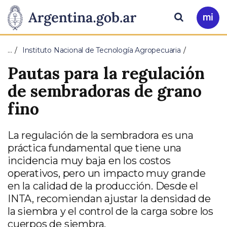
Pasar al contenido principal
Presidencia
Buscar
Ir
a
de
Mi
…
Instituto Nacional de Tecnología Agropecuaria
Arg
la
Pautas para la regulación
Nación
de sembradoras de grano
fino
La regulación de la sembradora es una
práctica fundamental que tiene una
incidencia muy baja en los costos
operativos, pero un impacto muy grande
en la calidad de la producción. Desde el
INTA, recomiendan ajustar la densidad de
la siembra y el control de la carga sobre los
cuerpos de siembra.