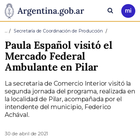
Pasar al contenido principal
Presidencia
Buscar
Ir
a
de
Mi
…
Secretaría de Coordinación de Producción
Arg
la
Paula Español visitó el
Nación
Mercado Federal
Ambulante en Pilar
La secretaria de Comercio Interior visitó la
segunda jornada del programa, realizada en
la localidad de Pilar, acompañada por el
intendente del municipio, Federico
Achával.
30 de abril de 2021