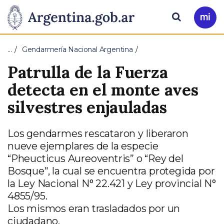
Pasar al contenido principal
Presidencia
Buscar
Ir
a
de
Mi
…
Gendarmería Nacional Argentina
Arg
la
Patrulla de la Fuerza
Nación
detecta en el monte aves
silvestres enjauladas
Los gendarmes rescataron y liberaron
nueve ejemplares de la especie
“Pheucticus Aureoventris” o “Rey del
Bosque", la cual se encuentra protegida por
la Ley Nacional N° 22.421 y Ley provincial N°
4855/95.
Los mismos eran trasladados por un
ciudadano.