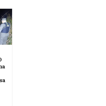
0
na
sa