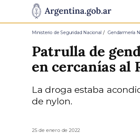
Pasar al contenido principal
Presidencia
de
Ministerio de Seguridad Nacional
Gendarmería Na
la
Patrulla de gend
Nación
en cercanías al
La droga estaba acondici
de nylon.
25 de enero de 2022