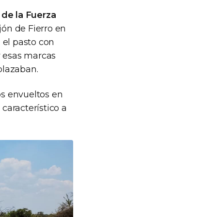
de la Fuerza
jón de Fierro en
 el pasto con
y esas marcas
splazaban.
os envueltos en
 característico a