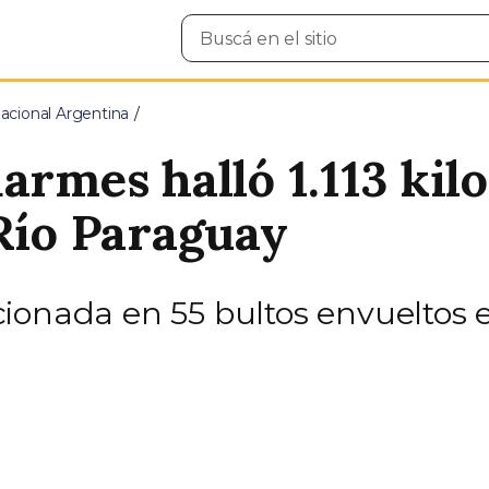
Buscar
en
el
sitio
cional Argentina
armes halló 1.113 ki
 Río Paraguay
onada en 55 bultos envueltos en