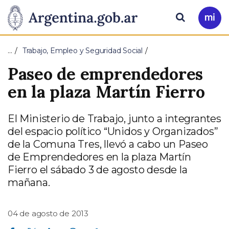
Pasar al contenido principal
Presidencia
Buscar
Ir
a
de
Mi
…
Trabajo, Empleo y Seguridad Social
Arg
la
Paseo de emprendedores
Nación
en la plaza Martín Fierro
El Ministerio de Trabajo, junto a integrantes
del espacio político “Unidos y Organizados”
de la Comuna Tres, llevó a cabo un Paseo
de Emprendedores en la plaza Martín
Fierro el sábado 3 de agosto desde la
mañana.
04 de agosto de 2013
Compartir en Facebook
Compartir en Twitter
Compartir en Linkedin
Compartir en Whatsapp
Compartir en Telegram