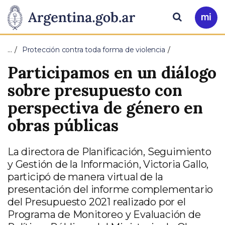
Pasar al contenido principal
Presidencia
Buscar
Ir
a
de
Mi
…
Protección contra toda forma de violencia
Arg
la
Participamos en un diálogo
Nación
sobre presupuesto con
perspectiva de género en
obras públicas
La directora de Planificación, Seguimiento
y Gestión de la Información, Victoria Gallo,
participó de manera virtual de la
presentación del informe complementario
del Presupuesto 2021 realizado por el
Programa de Monitoreo y Evaluación de