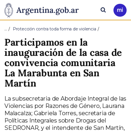
Pasar al contenido principal
Presidencia
Buscar
Ir
a
de
Mi
…
Protección contra toda forma de violencia
Arg
la
Participamos en la
Nación
inauguración de la casa de
convivencia comunitaria
La Marabunta en San
Martín
La subsecretaria de Abordaje Integral de las
Violencias por Razones de Género, Laurana
Malacalza; Gabriela Torres, secretaria de
Políticas Integrales sobre Drogas del
SEDRONAR, y el intendente de San Martín,