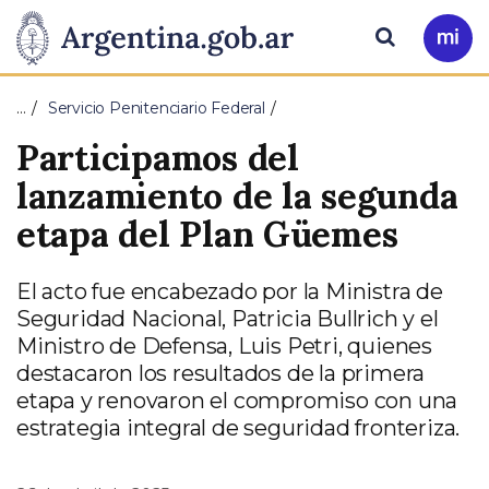
Pasar al contenido principal
Presidencia
Buscar
Ir
a
de
Mi
…
Servicio Penitenciario Federal
Arg
la
Participamos del
Nación
lanzamiento de la segunda
etapa del Plan Güemes
El acto fue encabezado por la Ministra de
Seguridad Nacional, Patricia Bullrich y el
Ministro de Defensa, Luis Petri, quienes
destacaron los resultados de la primera
etapa y renovaron el compromiso con una
estrategia integral de seguridad fronteriza.