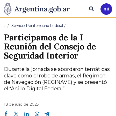
Pasar al contenido principal
Presidencia
Buscar
Ir
a
de
Mi
…
Servicio Penitenciario Federal
Arg
la
Participamos de la I
Nación
Reunión del Consejo de
Seguridad Interior
Durante la jornada se abordaron temáticas
clave como el robo de armas, el Régimen
de Navegación (REGINAVE) y se presentó
el “Anillo Digital Federal”.
18 de julio de 2025
Compartir en Facebook
Compartir en Twitter
Compartir en Linkedin
Compartir en Whatsapp
Compartir en Telegram