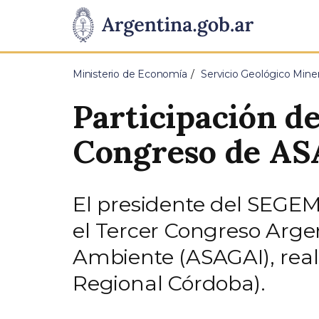
Pasar al contenido principal
Presidencia
de
Ministerio de Economía
Servicio Geológico Mi
la
Participación d
Nación
Congreso de A
El presidente del SEGEMA
el Tercer Congreso Argen
Ambiente (ASAGAI), real
Regional Córdoba).