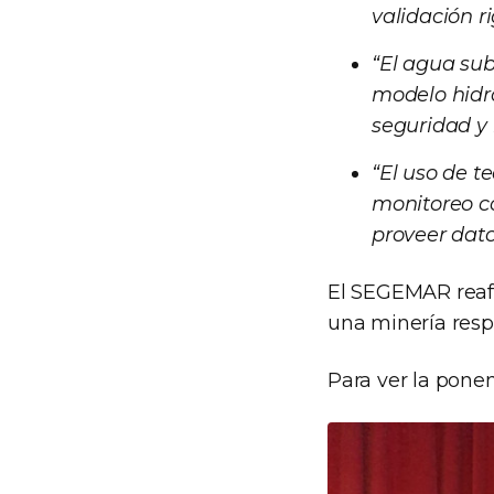
validación ri
“El agua sub
modelo hidro
seguridad y 
“El uso de t
monitoreo co
proveer dato
El SEGEMAR reafi
una minería resp
Para ver la pone