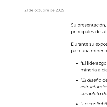
21 de octubre de 2025
Su presentación, 
principales desaf
Durante su exposi
para una minería
“El liderazg
minería a cie
“El diseño d
estructural
completa del
“La confiab