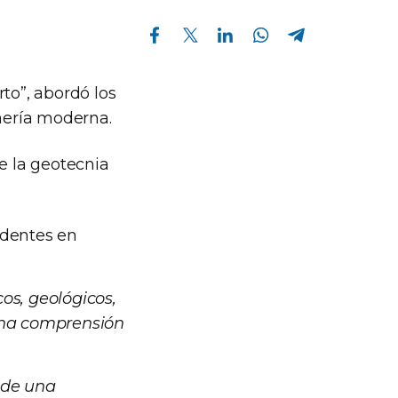
Compartir en Facebook
Compartir en Twitter
Compartir en Linkedin
Compartir en Whatsapp
Compartir en Telegram
to”, abordó los
inería moderna.
e la geotecnia
cidentes en
os, geológicos,
 una comprensión
 de una