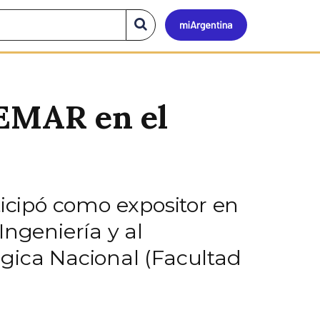
Mi
Buscar
en
el
Argen
sitio
GEMAR en el
ticipó como expositor en
Ingeniería y al
gica Nacional (Facultad