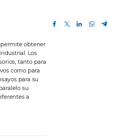
Compartir en Facebook
Compartir en Twitter
Compartir en Linkedin
Compartir en Whatsapp
Compartir en Telegram
i permite obtener
ndustrial. Los
sorios, tanto para
tivos como para
ensayos para su
paralelo su
eferentes a