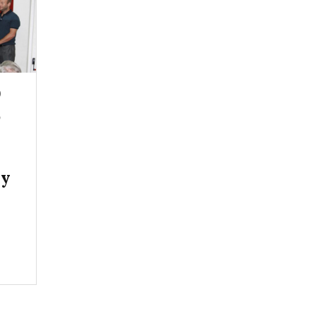
9
o
 y