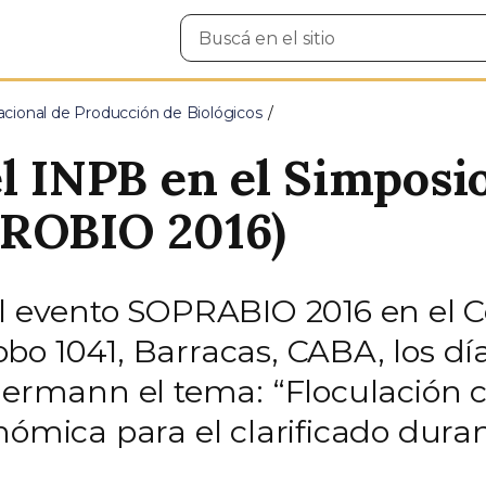
Buscar
en
el
sitio
acional de Producción de Biológicos
el INPB en el Simposi
PROBIO 2016)
el evento SOPRABIO 2016 en el 
o 1041, Barracas, CABA, los día
ngermann el tema: “Floculación 
nómica para el clarificado dura