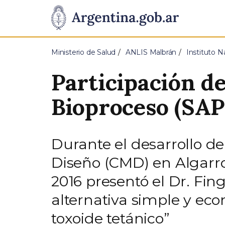
Pasar al contenido principal
Presidencia
de
Ministerio de Salud
ANLIS Malbrán
Instituto N
la
Participación d
Nación
Bioproceso (SA
Durante el desarrollo d
Diseño (CMD) en Algarrob
2016 presentó el Dr. Fi
alternativa simple y eco
toxoide tetánico”