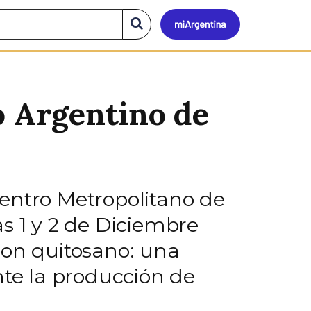
Mi
Buscar
en
el
Argen
sitio
o Argentino de
Centro Metropolitano de
s 1 y 2 de Diciembre
con quitosano: una
nte la producción de