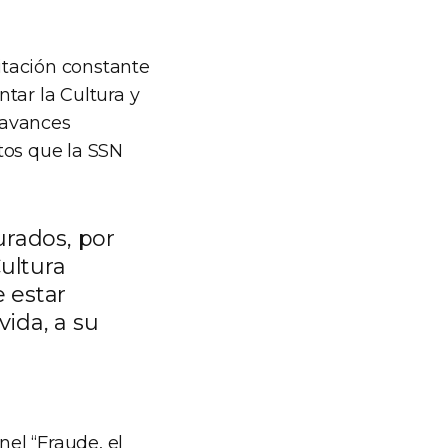
itación constante
tar la Cultura y
 avances
tos que la SSN
urados, por
ultura
 estar
ida, a su
nel “Fraude, el