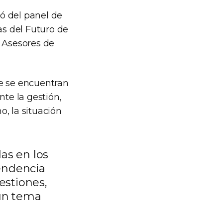
ó del panel de
as del Futuro de
s Asesores de
ue se encuentran
te la gestión,
o, la situación
as en los
endencia
estiones,
 un tema