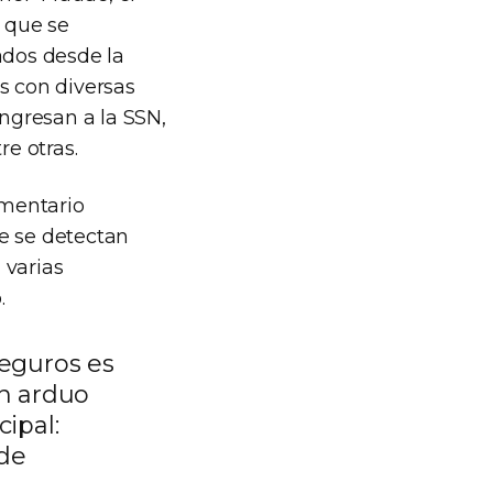
e que se
dos desde la
s con diversas
ingresan a la SSN,
re otras.
amentario
e se detectan
 varias
.
seguros es
un arduo
ipal:
 de