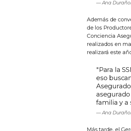
Ana Durañon
Además de conver
de los Productor
Conciencia Asegu
realizados en ma
realizará este año
"Para la SS
eso buscam
Asegurador
asegurado 
familia y a
Ana Durañon
Más tarde, el Ger