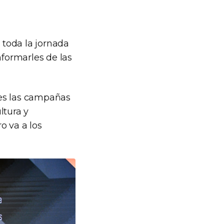
toda la jornada
nformarles de las
tes las campañas
ltura y
o va a los