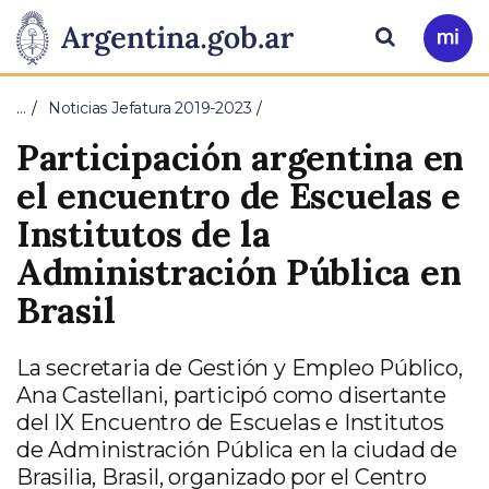
Pasar al contenido principal
Presidencia
Buscar
Ir
a
de
Mi
…
Noticias Jefatura 2019-2023
Arg
la
Participación argentina en
Nación
el encuentro de Escuelas e
Institutos de la
Administración Pública en
Brasil
La secretaria de Gestión y Empleo Público,
Ana Castellani, participó como disertante
del IX Encuentro de Escuelas e Institutos
de Administración Pública en la ciudad de
Brasilia, Brasil, organizado por el Centro