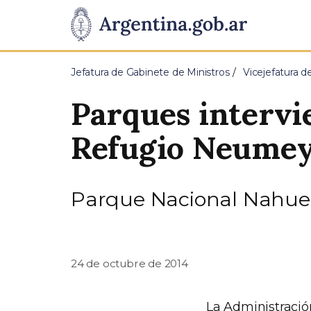
Pasar al contenido principal
Presidencia
de
Jefatura de Gabinete de Ministros
Vicejefatura d
la
Parques intervie
Nación
Refugio Neume
Parque Nacional Nahue
24 de octubre de 2014
La Administració