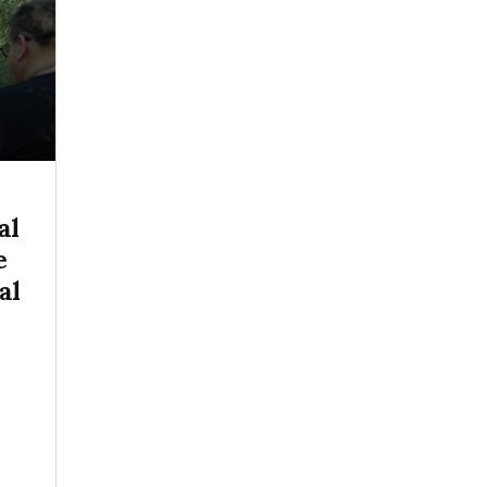
al
e
al