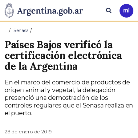
Pasar al contenido principal
Presidencia
Buscar
Ir
a
de
Mi
…
Senasa
Arg
la
Países Bajos verificó la
Nación
certificación electrónica
de la Argentina
En el marco del comercio de productos de
origen animal y vegetal, la delegación
presenció una demostración de los
controles regulares que el Senasa realiza en
el puerto.
28 de enero de 2019