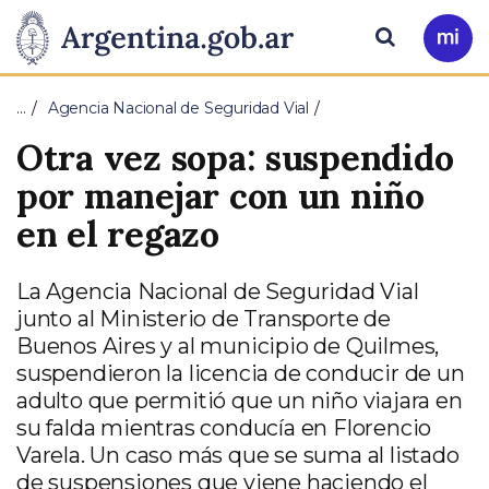
Pasar al contenido principal
Presidencia
Buscar
Ir
a
de
Mi
…
Agencia Nacional de Seguridad Vial
Arg
la
Otra vez sopa: suspendido
Nación
por manejar con un niño
en el regazo
La Agencia Nacional de Seguridad Vial
junto al Ministerio de Transporte de
Buenos Aires y al municipio de Quilmes,
suspendieron la licencia de conducir de un
adulto que permitió que un niño viajara en
su falda mientras conducía en Florencio
Varela. Un caso más que se suma al listado
de suspensiones que viene haciendo el