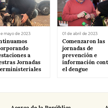
de mayo de 2023
01 de abril de 2023
ntinuamos
Comenzaron las
corporando
jornadas de
estaciones a
prevención e
estras Jornadas
información con
terministeriales
el dengue
Acerca de la República
A