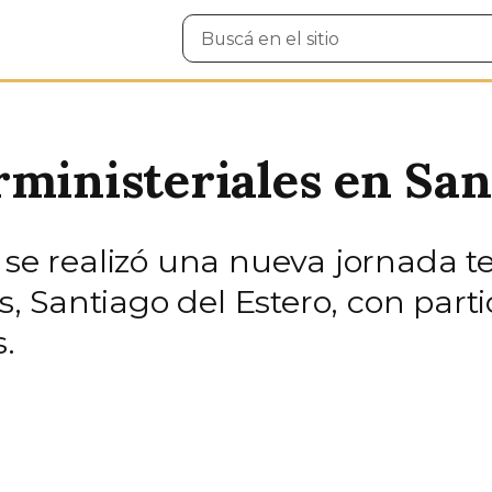
Buscar
en
el
sitio
rministeriales en San
se realizó una nueva jornada ter
 Santiago del Estero, con part
.