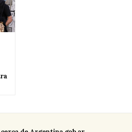
tra
cerca de Argentina.gob.ar